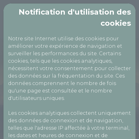
Notification d'utilisation des
cookies
Notre site Internet utilise des cookies pour
améliorer votre expérience de navigation et
CTA BEAUFORT
surveiller les performances du site. Certains
cookies, tels que les cookies analytiques,
nécessitent votre consentement pour collecter
10 Avenue de la Gare Beaufort,
des données sur la fréquentation du site. Ces
données comprennent le nombre de fois
39190 BEAUFORT-ORBAGNA
qu'une page est consultée et le nombre
0384431711
d'utilisateurs uniques.
Les cookies analytiques collectent uniquement
Réservation Véhicules Légers
des données de connexion et de navigation,
telles que l'adresse IP affectée à votre terminal,
Réservation motos, quads, voiturettes...
les dates et heures de connexion et de